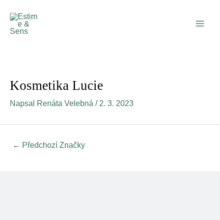
Přeskočit
Post
Main
na
navigation
Men
obsah
Kosmetika Lucie
Napsal
Renáta Velebná
/
2. 3. 2023
←
Předchozí Značky