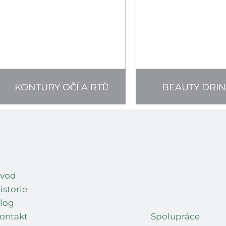
KONTURY OČÍ A RTŮ
BEAUTY DRIN
vod
istorie
log
ontakt
Spolupráce