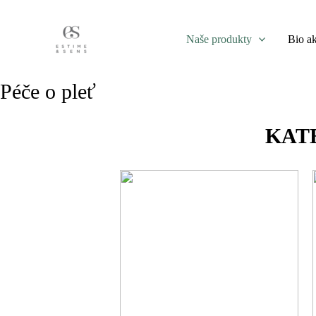
Přeskočit
na
Naše produkty
Bio ak
obsah
Péče o pleť
KAT