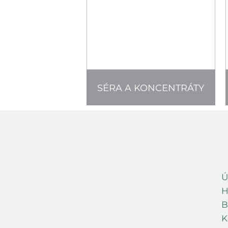
SÉRA A KONCENTRÁTY
Ú
H
B
K