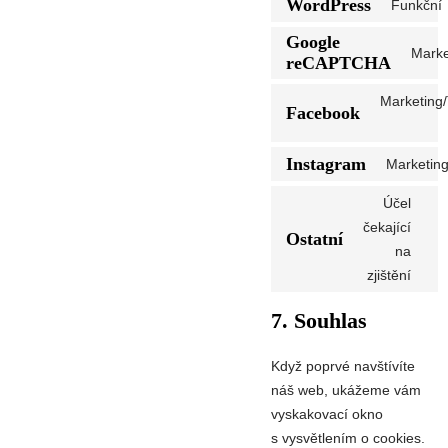
WordPress
Funkční
Google
Marke
reCAPTCHA
Marketing/
Facebook
Instagram
Marketing
Účel
čekající
Ostatní
na
zjištění
7. Souhlas
Když poprvé navštívíte
náš web, ukážeme vám
vyskakovací okno
s vysvětlením o cookies.