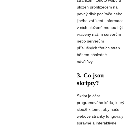
stránkami tohoto webu a
uložen prohlížečem na
pevný disk počítače nebo
jiného zařízení. Informace
v nich uložené mohou být
vráceny našim serverům
nebo serverům
příslušných třetích stran
během následné
návštěvy.
3. Co jsou
skripty?
Skript je část
programového kódu, který
slouží k tomu, aby naše
webové stránky fungovaly
správně a interaktivně.