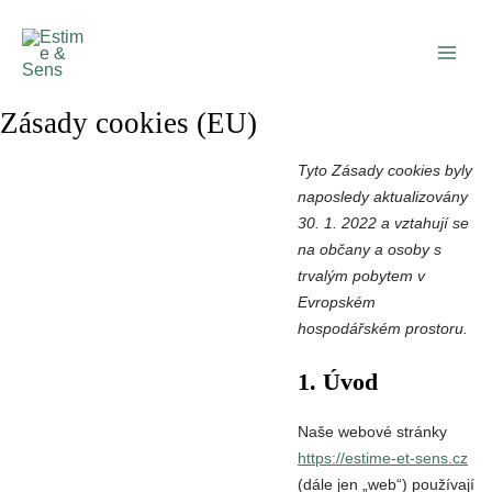
Přeskočit
Main
na
Men
obsah
Zásady cookies (EU)
Con
Tyto Zásady cookies byly
to
naposledy aktualizovány
ser
30. 1. 2022 a vztahují se
ost
na občany a osoby s
trvalým pobytem v
Evropském
hospodářském prostoru.
1. Úvod
Naše webové stránky
https://estime-et-sens.cz
(dále jen „web“) používají