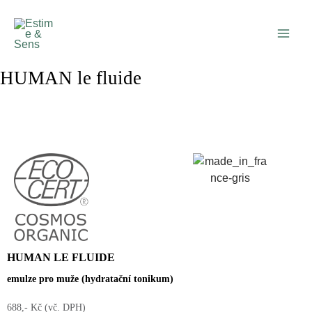
Přeskočit
Main
na
Men
obsah
HUMAN le fluide
HUMAN LE FLUIDE
emulze pro muže (hydratační tonikum)
688,- Kč (vč. DPH)