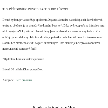
98 % PŘÍRODNÍHO PŮVODU & 30 % BIO PŮVODU
Denně hydratuje* a osvěžuje epidermis.Organická emulze na obličej a oči, která zároveň
tonizuje, ošetřuje, je to skutečný hydratační booster*. Díky své receptuře na bázi aloe vera
také bojuje s účinky stárnutí. Jemné linky jsou vyhlazené a známky únavy kolem očí a
obličeje jsou zklidněny. Tekutina zklidňuje pokožku po holení žiletkou. Gelovo-krémové
složení bez mastného efektu na pleti si zamilujete. Tato emulze je nelepivá a zanechává
nesrovnatelný sametový finiš!
*Hydratace horních vrstev epidermis
Balení: 30 ml lahvička s pumpičkou
Kategorie:
Péče pro muže
Naše aktivní složky