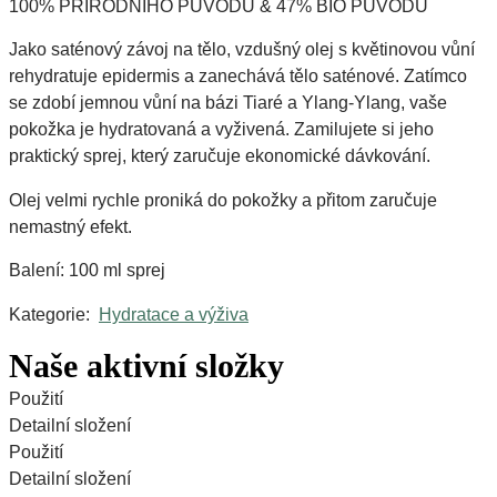
100% PŘÍRODNÍHO PŮVODU & 47% BIO PŮVODU
Jako saténový závoj na tělo, vzdušný olej s květinovou vůní
rehydratuje epidermis a zanechává tělo saténové. Zatímco
se zdobí jemnou vůní na bázi Tiaré a Ylang-Ylang, vaše
pokožka je hydratovaná a vyživená. Zamilujete si jeho
praktický sprej, který zaručuje ekonomické dávkování.
Olej velmi rychle proniká do pokožky a přitom zaručuje
nemastný efekt.
Balení: 100 ml sprej
Kategorie:
Hydratace a výživa
Naše aktivní složky
Sezamový olej
Olej z ostropestřce mariánského
Olej ze slunečnicových semínek
Použití
Detailní složení
Použití
Detailní složení