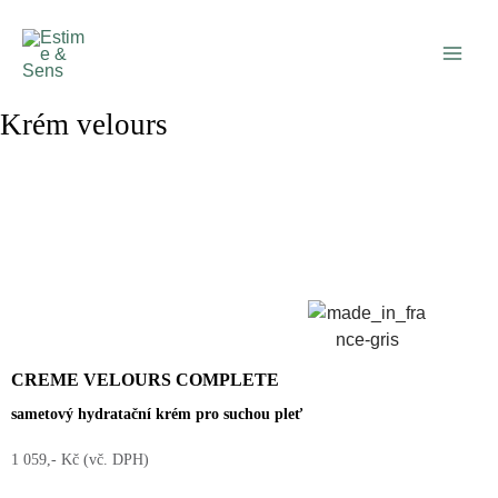
Přeskočit
Main
na
Men
obsah
Krém velours
CREME VELOURS COMPLETE
sametový hydratační krém pro suchou pleť
1 059,- Kč (vč. DPH)