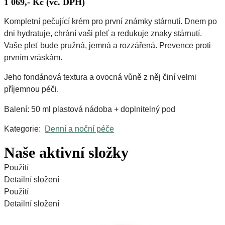
1 069,- Kč (vč. DPH)
Kompletní pečující krém pro první známky stárnutí. Dnem po
dni hydratuje, chrání vaši pleť a redukuje znaky stárnutí.
Vaše pleť bude pružná, jemná a rozzářená. Prevence proti
prvním vráskám.
Jeho fondánová textura a ovocná vůně z něj činí velmi
příjemnou péči.
Balení: 50 ml plastová nádoba + doplnitelný pod
Kategorie:
Denní a noční péče
Naše aktivní složky
Arganový olej
Olej ze slunečnicových semínek
Avokádový olej
Použití
Detailní složení
Použití
Detailní složení