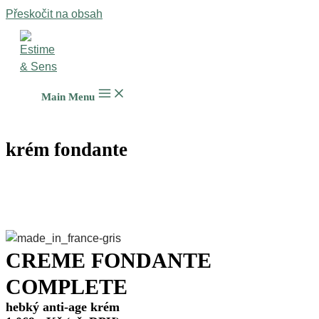
Přeskočit na obsah
Main Menu
krém fondante
CREME FONDANTE
COMPLETE
hebký anti-age krém